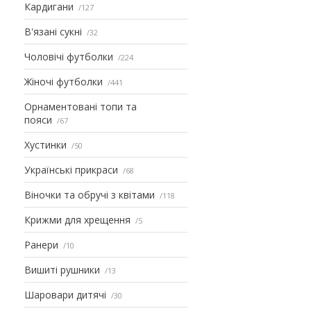
Кардигани
127
В'язані сукні
32
Чоловічі футболки
224
Жіночі футболки
441
Орнаментовані топи та
пояси
67
Хустинки
50
Українські прикраси
68
Віночки та обручі з квітами
118
Крижми для хрещення
5
Ранери
10
Вишиті рушники
13
Шаровари дитячі
30