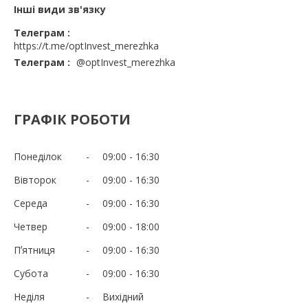
Інші види зв'язку
Телеграм
https://t.me/optInvest_merezhka
Телеграм
@optInvest_merezhka
ГРАФІК РОБОТИ
Понеділок
09:00
16:30
Вівторок
09:00
16:30
Середа
09:00
16:30
Четвер
09:00
18:00
Пʼятниця
09:00
16:30
Субота
09:00
16:30
Неділя
Вихідний