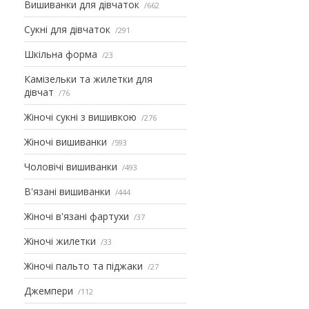
Вишиванки для дівчаток
662
Сукні для дівчаток
291
Шкільна форма
23
Камізельки та жилетки для
дівчат
76
Жіночі сукні з вишивкою
276
Жіночі вишиванки
593
Чоловічі вишиванки
493
В'язані вишиванки
444
Жіночі в'язані фартухи
37
Жіночі жилетки
33
Жіночі пальто та піджаки
27
Джемпери
112