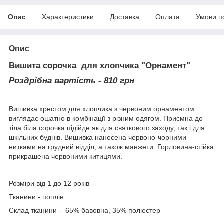
Опис
Характеристики
Доставка
Оплата
Умови п
Опис
Вишита сорочка для хлопчика "Орнамент"
Роздрібна вартість - 810 грн
Вишивка хрестом для хлопчика з червоним орнаментом
виглядає ошатно в комбінації з різним одягом. Приємна до
тіла біла сорочка підійде як для святкового заходу, так і для
шкільних буднів. Вишивка нанесена червоно-чорними
нитками на грудний відділ, а також манжети. Горловина-стійка
прикрашена червоними китицями.
Розміри від 1 до 12 років
Тканини - поплін
Склад тканини - 65% бавовна, 35% поліестер