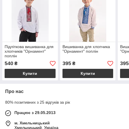
Підліткова вишиванка для
Вишиванка для хлопчика
Виши
хлопчиків "Орнамент"
"Орнамент" поплін
"Орн
поплін
540
395
395
₴
₴
Купити
Купити
Про нас
80% позитивних з 25 відгуків за рік
Працює з 29.05.2013
м. Хмельницький
Хмельницький, Україна