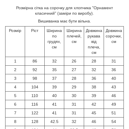
Розмірна сітка на сорочку для хлопчика "Орнамент
класичний" (заміри по виробу).
Вишиванка має бути вільна.
Розмір
Ріст
Ширина
Ширина
Довжина
Довжина
по
плечей,
рукава
сорочки,
грудях,
см
від
см
см
плеча,
см
1
86
32
26
28
31
2
92
35
27
32
36
3
98
37
28
36
40
4
104
39
29
38
43
5
110
40
30
39
46
6
116
41
31
42
49
7
122
41
31
45
51
8
128
42.5
32
46
54