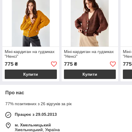
Міні-кардиган на гудзиках
Міні-кардиган на гудзиках
Міні
"Ненсі"
"Ненсі"
"Нен
775
775
775
₴
₴
Купити
Купити
Про нас
77% позитивних з 26 відгуків за рік
Працює з 29.05.2013
м. Хмельницький
Хмельницький, Україна