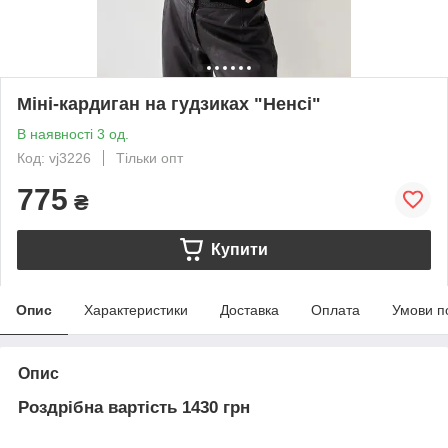
Міні-кардиган на гудзиках "Ненсі"
В наявності 3 од.
Код: vj3226
Тільки опт
775
₴
Купити
Опис
Характеристики
Доставка
Оплата
Умови п
Опис
Роздрібна вартість 1430 грн