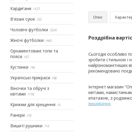
Кардигани
127
Опис
Характе
В'язані сукні
32
Чоловічі футболки
224
Роздрібна вартіс
Жіночі футболки
441
Орнаментовані топи та
Сьогодні особливо по
пояси
67
зробити стильною і 
найрізноманітніших в
Хустинки
50
рекомендовано поєдн
Українські прикраси
68
Інтернет магазин "Опт
Віночки та обручі з
квітами, намистинкам
квітами
118
епатажне, з родзинк
вишиванки
.
Крижми для хрещення
5
Ранери
10
Вишиті рушники
13