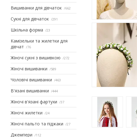
Вишиванки для дівчаток
662
Сукні для дівчаток
291
Шкільна форма
23
Камізельки та жилетки для
дівчат
76
Жіночі сукні з вишивкою
272
Жіночі вишиванки
589
Чоловічі вишиванки
463
В'язані вишиванки
444
Жіночі в'язані фартухи
37
Жіночі жилетки
24
Жіночі пальто та піджаки
27
Джемпери
112