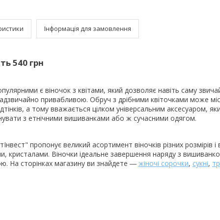
ристики
Інформація для замовлення
ть 540 грн
пулярними є віночок з квітами, який дозволяє навіть саму звичай
надзвичайно привабливою. Обруч з дрібними квіточками може міс
ідтінків, а тому вважається цілком універсальним аксесуаром, як
увати з етнічними вишиванками або ж сучасними одягом.
Інвест" пропонує великий асортимент віночків різних розмірів і ві
и, кристалами. Віночки ідеальне завершення наряду з вишиванко
ою. На сторінках магазину ви знайдете ―
жіночі сорочки
,
сукні
,
тр