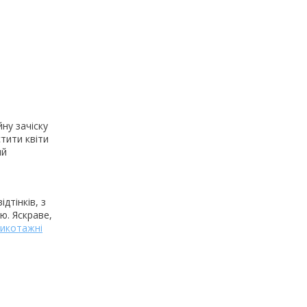
ну зачіску
тити квіти
ий
дтінків, з
ю. Яскраве,
икотажні