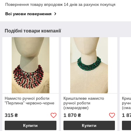
Повернення товару впродовж 14 днів за рахунок покупця
Всі умови повернення
Подібні товари компанії
Намисто ручної роботи
Кришталеве намисто
Кри
"Перлина" червоно-чорне
ручної роботи
ручн
(смарагдове)
(сма
315
1 870
1 8
₴
₴
Купити
Купити