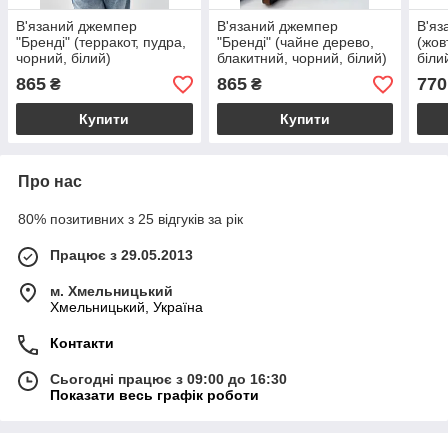
В'язаний джемпер
В'язаний джемпер
В'яз
"Бренді" (терракот, пудра,
"Бренді" (чайне дерево,
(жов
чорний, білий)
блакитний, чорний, білий)
біли
865
865
770
₴
₴
Купити
Купити
Про нас
80% позитивних з 25 відгуків за рік
Працює з 29.05.2013
м. Хмельницький
Хмельницький, Україна
Контакти
Сьогодні працює з 09:00 до 16:30
Показати весь графік роботи