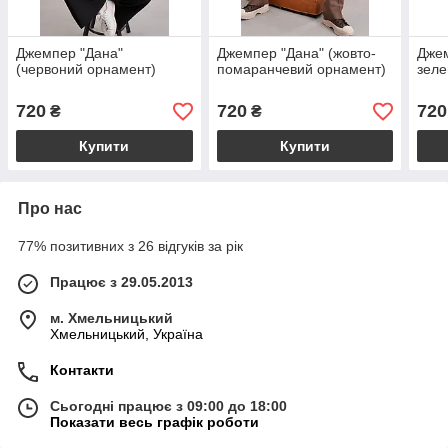
Джемпер "Дана"
Джемпер "Дана" (жовто-
Джем
(червоний орнамент)
помаранчевий орнамент)
зеле
720
720
720
₴
₴
Купити
Купити
Про нас
77% позитивних з 26 відгуків за рік
Працює з 29.05.2013
м. Хмельницький
Хмельницький, Україна
Контакти
Сьогодні працює з 09:00 до 18:00
Показати весь графік роботи