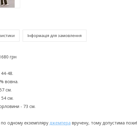
ристики
Інформація для замовлення
 1680 грн
 44-48.
0% вовна.
57 см.
54 см.
орловини - 73 см.
 по одному екземпляру
джемпера
вручену, тому допустима похиб