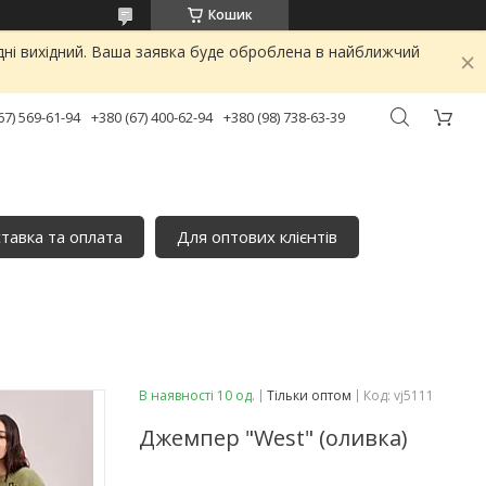
Кошик
дні вихідний. Ваша заявка буде оброблена в найближчий
67) 569-61-94
+380 (67) 400-62-94
+380 (98) 738-63-39
тавка та оплата
Для оптових клієнтів
В наявності 10 од.
Тільки оптом
Код:
vj5111
Джемпер "West" (оливка)