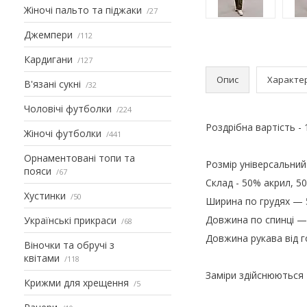
Жіночі пальто та піджаки
27
Джемпери
112
Кардигани
127
Опис
Характе
В'язані сукні
32
Чоловічі футболки
224
Роздрібна вартість -
Жіночі футболки
441
Орнаментовані топи та
Розмір універсальний
пояси
67
Склад - 50% акрил, 5
Хустинки
50
Ширина по грудях — 
Довжина по спинці — 
Українські прикраси
68
Довжина рукава від г
Віночки та обручі з
квітами
118
Заміри здійснюються
Крижми для хрещення
5