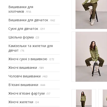
Вишиванки для
хлопчиків
956
Вишиванки для дівчаток
662
Сукні для дівчаток
291
Шкільна форма
23
Камізельки та жилетки для
дівчат
76
Жіночі сукні з вишивкою
272
Жіночі вишиванки
589
Чоловічі вишиванки
463
В'язані вишиванки
444
Жіночі в'язані фартухи
37
Жіночі жилетки
24