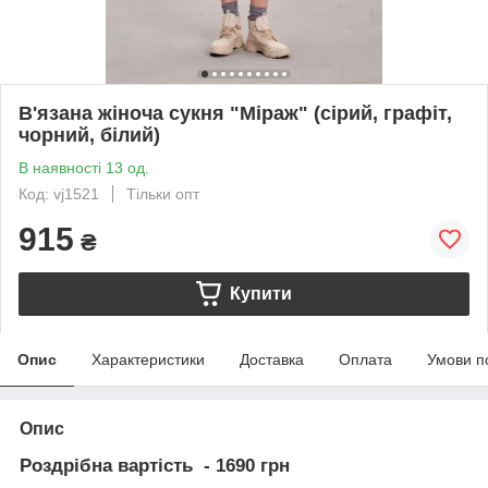
В'язана жіноча сукня "Міраж" (сірий, графіт,
чорний, білий)
В наявності 13 од.
Код: vj1521
Тільки опт
915
₴
Купити
Опис
Характеристики
Доставка
Оплата
Умови п
Опис
Роздрібна вартість - 1690 грн