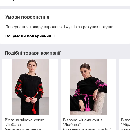
Умови повернення
Повернення товару впродовж 14 днів за рахунок покупця
Всі умови повернення
Подібні товари компанії
В'язана жіноча сукня
В'язана жіноча сукня
В'яз
"Любава"
"Любава"
"Мір
(червоний,зелений,
(рожевий,чорний, графіт)
джин