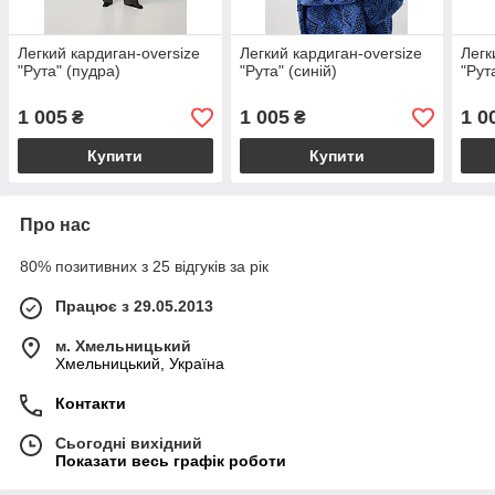
Легкий кардиган-oversize
Легкий кардиган-oversize
Легк
"Рута" (пудра)
"Рута" (синій)
"Рут
1 005
1 005
1 0
₴
₴
Купити
Купити
Про нас
80% позитивних з 25 відгуків за рік
Працює з 29.05.2013
м. Хмельницький
Хмельницький, Україна
Контакти
Сьогодні вихідний
Показати весь графік роботи