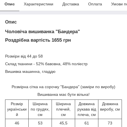
Опис
Характеристики
Доставка
Оплата
Умови п
Опис
Чоловіча вишиванка "Бандера"
Роздрібна вартість 1655 грн
Розміри від 44 до 58
Склад тканини - 52% бавовна, 48% поліестр
Вишивка машинна, гладдю
Розмірна сітка на сорочку "Бандера" (заміри по виробу)
Вишиванка має бути вільна!
Розмір
Ширина
Ширина
Довжина
Довжина
українськи
по грудях,
плечей,
рукава від
виробу, см
й
см
см
плеча, см
46
53
45,5
61
73