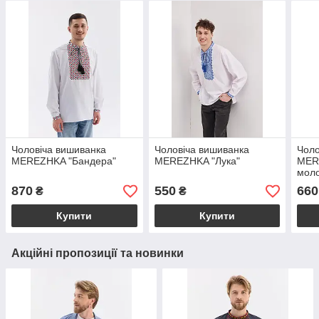
Чоловіча вишиванка
Чоловіча вишиванка
Чоло
MEREZHKA "Бандера"
MEREZHKA "Лука"
MER
мол
870
550
660
₴
₴
Купити
Купити
Акційні пропозиції та новинки