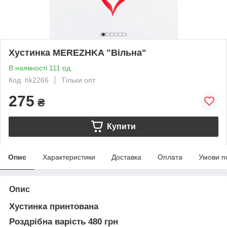
Хустинка MEREZHKA "Вільна"
В наявності 111 од.
Код: hk2266
Тільки опт
275
₴
Купити
Опис
Характеристики
Доставка
Оплата
Умови п
Опис
Хустинка принтована
Роздрібна варість 480 грн