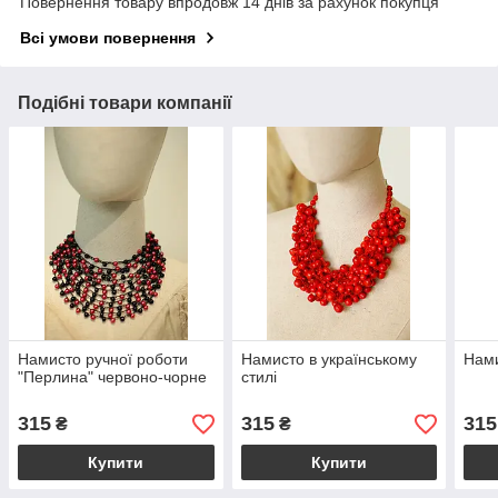
Повернення товару впродовж 14 днів за рахунок покупця
Всі умови повернення
Подібні товари компанії
Намисто ручної роботи
Намисто в українському
Нами
"Перлина" червоно-чорне
стилі
315
315
315
₴
₴
Купити
Купити