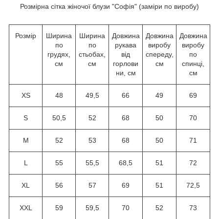
Розмірна сітка жіночої блузи "Софія" (заміри по виробу)
Розмір
Ширина
Ширина
Довжина
Довжина
Довжина
по
по
рукава
виробу
виробу
грудях,
стьобах,
від
спереду,
по
см
см
горлови
см
спинці,
ни, см
см
XS
48
49,5
66
49
69
S
50,5
52
68
50
70
M
52
53
68
50
71
L
55
55,5
68,5
51
72
XL
56
57
69
51
72,5
XXL
59
59,5
70
52
73