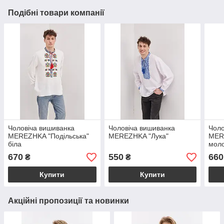
Подібні товари компанії
Чоловіча вишиванка
Чоловіча вишиванка
Чоло
MEREZHKA "Подільська"
MEREZHKA "Лука"
MER
біла
мол
670
550
660
₴
₴
Купити
Купити
Акційні пропозиції та новинки