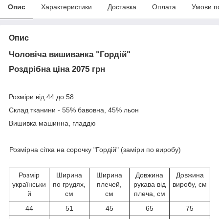
Опис
Характеристики
Доставка
Оплата
Умови п
Опис
Чоловіча вишиванка "Гордій"
Роздрібна ціна 2075 грн
Розміри від 44 до 58
Склад тканини - 55% бавовна, 45% льон
Вишивка машинна, гладдю
Розмірна сітка на сорочку "Гордій" (заміри по виробу)
Розмір
Ширина
Ширина
Довжина
Довжина
українськи
по грудях,
плечей,
рукава від
виробу, см
й
см
см
плеча, см
44
51
45
65
75