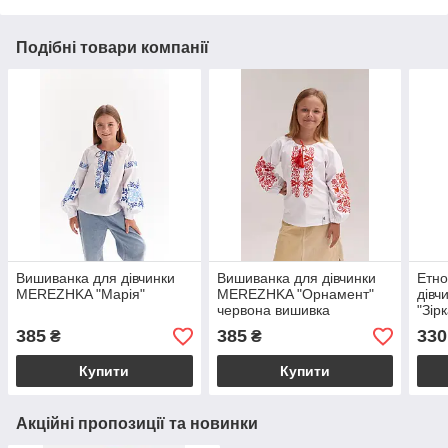
Подібні товари компанії
Вишиванка для дівчинки
Вишиванка для дівчинки
Етно
MEREZHKA "Марія"
MEREZHKA "Орнамент"
дів
червона вишивка
"Зір
385
385
330
₴
₴
Купити
Купити
Акційні пропозиції та новинки