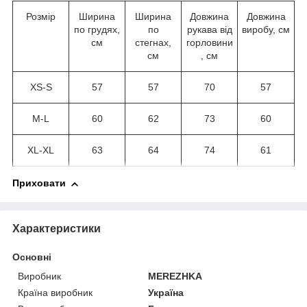
Розмір
Ширина
Ширина
Довжина
Довжина
по грудях,
по
рукава від
виробу, см
см
стегнах,
горловини
см
, см
XS-S
57
57
70
57
M-L
60
62
73
60
XL-XL
63
64
74
61
Приховати
Характеристики
Основні
Виробник
MEREZHKA
Країна виробник
Україна