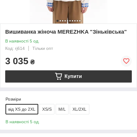
Вишиванка жіноча MEREZHKA "Зіньківська"
В наявності 5 од.
Код: rj614
Тільки опт
3 035
₴
Купити
Розміри
від XS до 2XL
XS/S
M/L
XL/2XL
В наявності 5 од.