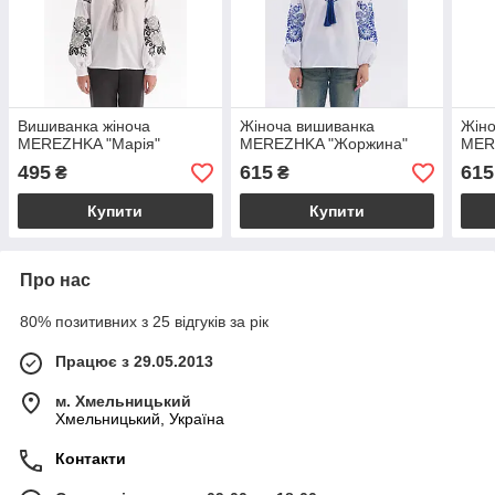
Вишиванка жіноча
Жіноча вишиванка
Жіно
MEREZHKA "Марія"
MEREZHKA "Жоржина"
MER
495
615
615
₴
₴
Купити
Купити
Про нас
80% позитивних з 25 відгуків за рік
Працює з 29.05.2013
м. Хмельницький
Хмельницький, Україна
Контакти