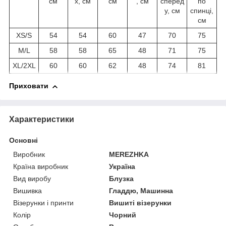
см
х, см
см
, см
сперед
по
у, см
спинці,
см
XS/S
54
54
60
47
70
75
M/L
58
58
65
48
71
75
XL/2XL
60
60
62
48
74
81
Приховати
Характеристики
Основні
Виробник
MEREZHKA
Країна виробник
Україна
Вид виробу
Блузка
Вишивка
Гладдю, Машинна
Візерунки і принти
Вишиті візерунки
Колір
Чорний