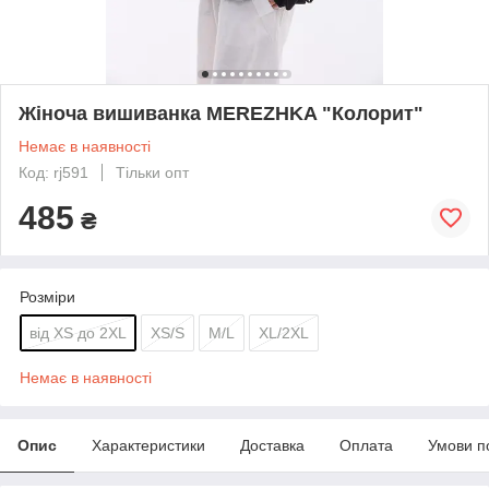
Жіноча вишиванка MEREZHKA "Колорит"
Немає в наявності
Код: rj591
Тільки опт
485
₴
Розміри
від XS до 2XL
XS/S
M/L
XL/2XL
Немає в наявності
Опис
Характеристики
Доставка
Оплата
Умови п