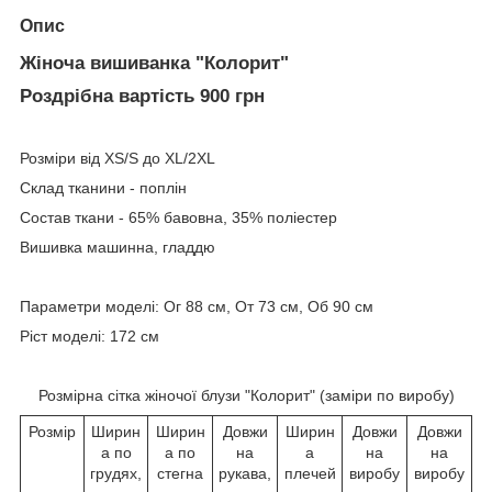
Опис
Жіноча вишиванка "Колорит"
Роздрібна вартість 900 грн
Розміри від XS/S до XL/2XL
Склад тканини - поплін
Состав ткани - 65% бавовна, 35% поліестер
Вишивка машинна, гладдю
Параметри моделі: Ог 88 см, От 73 см, Об 90 см
Ріст моделі: 172 см
Розмірна сітка жіночої блузи "Колорит" (заміри по виробу)
Розмір
Ширин
Ширин
Довжи
Ширин
Довжи
Довжи
а по
а по
на
а
на
на
грудях,
стегна
рукава,
плечей
виробу
виробу