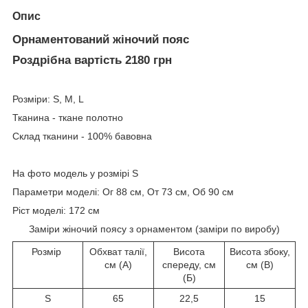
Опис
Орнаментований жіночий пояс
Роздрібна вартість 2180 грн
Розміри: S, M, L
Тканина - ткане полотно
Склад тканини - 100% бавовна
На фото модель у розмірі S
Параметри моделі: Ог 88 см, От 73 см, Об 90 см
Ріст моделі: 172 см
Заміри жіночий поясу з орнаментом (заміри по виробу)
Розмір
Обхват талії,
Висота
Висота збоку,
см (А)
спереду, см
см (В)
(Б)
S
65
22,5
15