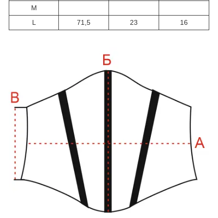
M
L
71,5
23
16