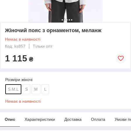
Жіночий пояс з орнаментом, меланж
Немає в наявності
Код: ks857
Тільки опт
1 115
₴
Розміри жіночі
S.M.L
S
M
L
Немає в наявності
Опис
Характеристики
Доставка
Оплата
Умови п