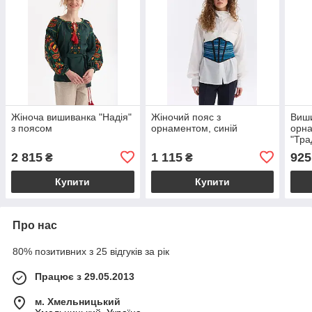
Жіноча вишиванка "Надія"
Жіночий пояс з
Виши
з поясом
орнаментом, синій
орн
"Тра
2 815
1 115
925
₴
₴
Купити
Купити
Про нас
80% позитивних з 25 відгуків за рік
Працює з 29.05.2013
м. Хмельницький