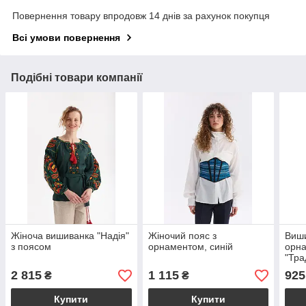
Повернення товару впродовж 14 днів за рахунок покупця
Всі умови повернення
Подібні товари компанії
Жіноча вишиванка "Надія"
Жіночий пояс з
Виши
з поясом
орнаментом, синій
орн
"Тра
2 815
1 115
925
₴
₴
Купити
Купити