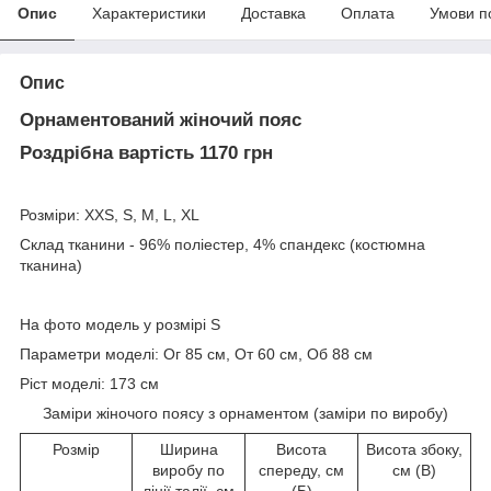
Опис
Характеристики
Доставка
Оплата
Умови п
Опис
Орнаментований жіночий пояс
Роздрібна вартість 1170 грн
Розміри: XXS, S, M, L, XL
Склад тканини - 96% поліестер, 4% спандекс (костюмна
тканина)
На фото модель у розмірі S
Параметри моделі: Ог 85 см, От 60 см, Об 88 см
Ріст моделі: 173 см
Заміри жіночого поясу з орнаментом (заміри по виробу)
Розмір
Ширина
Висота
Висота збоку,
виробу по
спереду, см
см (В)