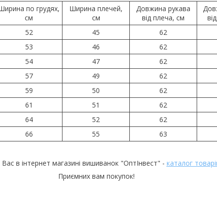
Ширина по грудях,
Ширина плечей,
Довжина рукава
Дов
см
см
від плеча, см
ві
52
45
62
53
46
62
54
47
62
57
49
62
59
50
62
61
51
62
64
52
62
66
55
63
 Вас в інтернет магазині вишиванок "ОптІнвест" -
каталог товарі
Приємних вам покупок!