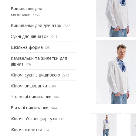
Вишиванки для
хлопчиків
956
Вишиванки для дівчаток
662
Сукні для дівчаток
291
Шкільна форма
23
Камізельки та жилетки для
дівчат
76
Жіночі сукні з вишивкою
272
Жіночі вишиванки
589
Чоловічі вишиванки
463
В'язані вишиванки
444
Жіночі в'язані фартухи
37
Жіночі жилетки
24