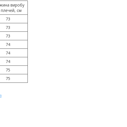
жина виробу
д плечей, см
73
73
73
74
74
74
75
75
в