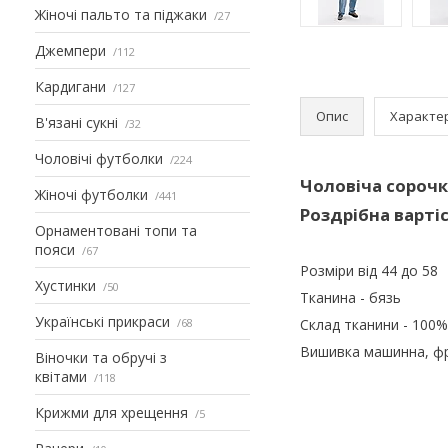
Жіночі пальто та піджаки
27
Джемпери
112
Кардигани
127
Опис
Характе
В'язані сукні
32
Чоловічі футболки
224
Чоловіча сорочк
Жіночі футболки
441
Роздрібна вартіс
Орнаментовані топи та
пояси
67
Розміри від 44 до 58
Хустинки
50
Тканина - бязь
Українські прикраси
68
Склад тканини - 100
Вишивка машинна, фр
Віночки та обручі з
квітами
118
Крижми для хрещення
5