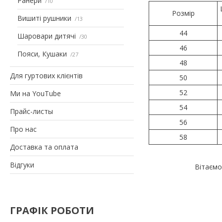
Ранери
10
Розмір
Вишиті рушники
13
44
Шаровари дитячі
30
46
Пояси, Кушаки
27
48
Для гуртових клієнтів
50
52
Ми на YouTube
54
Прайс-листы
56
Про нас
58
Доставка та оплата
Відгуки
Вітаємо
ГРАФІК РОБОТИ