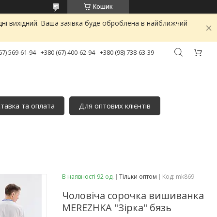
Кошик
дні вихідний. Ваша заявка буде оброблена в найближчий
67) 569-61-94
+380 (67) 400-62-94
+380 (98) 738-63-39
тавка та оплата
Для оптових клієнтів
В наявності 92 од.
Тільки оптом
Код:
mk869
Чоловіча сорочка вишиванка
MEREZHKA "Зірка" бязь