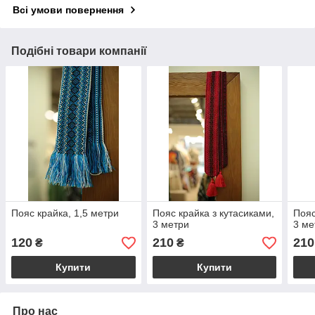
Всі умови повернення
Подібні товари компанії
Пояс крайка, 1,5 метри
Пояс крайка з кутасиками,
Пояс
3 метри
3 ме
120
210
210
₴
₴
Купити
Купити
Про нас