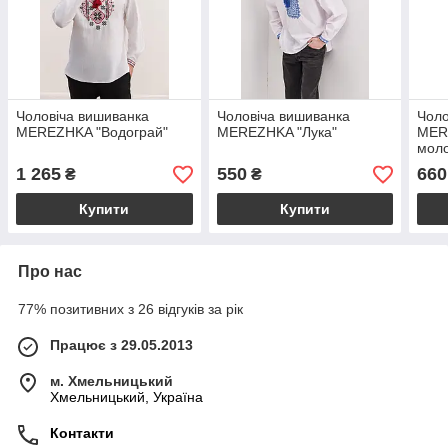
Чоловіча вишиванка
Чоловіча вишиванка
Чоло
MEREZHKA "Водограй"
MEREZHKA "Лука"
MER
мол
1 265
550
660
₴
₴
Купити
Купити
Про нас
77% позитивних з 26 відгуків за рік
Працює з 29.05.2013
м. Хмельницький
Хмельницький, Україна
Контакти