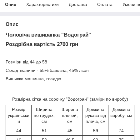
Опис
Характеристики
Доставка
Оплата
Умови п
Опис
Чоловіча вишиванка "Водограй"
Роздрібна вартість 2760 грн
Розміри від 44 до 58
Склад тканини - 55% бавовна, 45% льон
Вишивка машинна, гладдю
Розмірна сітка на сорочку "Водограй" (заміри по виробу)
Розмір
Ширина
Ширина
Довжина
Довжина
українськи
по грудях,
плечей,
рукава від
виробу, см
й
см
см
плеча, см
44
51
45
59
74