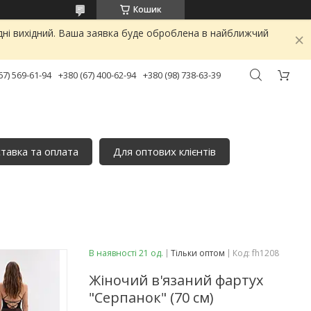
Кошик
дні вихідний. Ваша заявка буде оброблена в найближчий
67) 569-61-94
+380 (67) 400-62-94
+380 (98) 738-63-39
тавка та оплата
Для оптових клієнтів
В наявності 21 од.
Тільки оптом
Код:
fh1208
Жіночий в'язаний фартух
"Серпанок" (70 см)