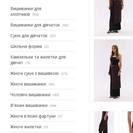
Вишиванки для
хлопчиків
956
Вишиванки для дівчаток
662
Сукні для дівчаток
291
Шкільна форма
23
Камізельки та жилетки для
дівчат
76
Жіночі сукні з вишивкою
276
Жіночі вишиванки
593
Чоловічі вишиванки
493
В'язані вишиванки
444
Жіночі в'язані фартухи
37
Жіночі жилетки
33