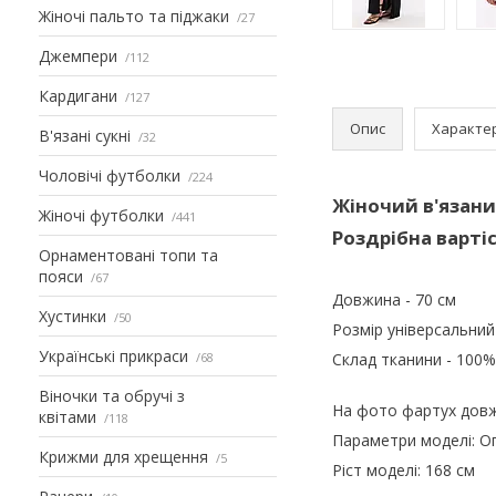
Жіночі пальто та піджаки
27
Джемпери
112
Кардигани
127
Опис
Характе
В'язані сукні
32
Чоловічі футболки
224
Жіночий в'язани
Жіночі футболки
441
Роздрібна вартіс
Орнаментовані топи та
пояси
67
Довжина - 70 см
Хустинки
50
Розмір універсальний
Українські прикраси
68
Склад тканини - 100
Віночки та обручі з
На фото фартух дов
квітами
118
Параметри моделі: Ог
Крижми для хрещення
5
Ріст моделі: 168 см