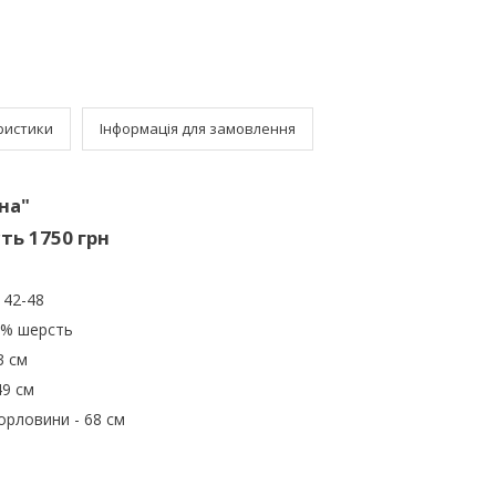
ристики
Інформація для замовлення
на"
ть 1750 грн
 42-48
0% шерсть
3 см
49 см
орловини - 68 см