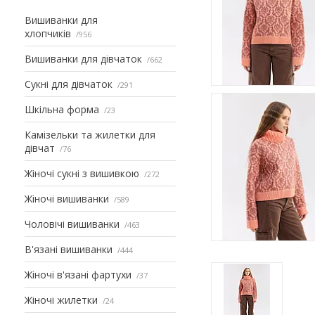
Вишиванки для
хлопчиків
956
Вишиванки для дівчаток
662
Сукні для дівчаток
291
Шкільна форма
23
Камізельки та жилетки для
дівчат
76
Жіночі сукні з вишивкою
272
Жіночі вишиванки
589
Чоловічі вишиванки
463
В'язані вишиванки
444
Жіночі в'язані фартухи
37
Жіночі жилетки
24