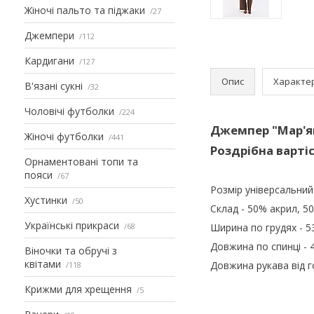
Жіночі пальто та піджаки
27
Джемпери
112
Кардигани
127
Опис
Характе
В'язані сукні
32
Чоловічі футболки
224
Джемпер "Мар'я
Жіночі футболки
441
Роздрібна вартіс
Орнаментовані топи та
пояси
67
Розмір універсальний
Хустинки
50
Склад - 50% акрил, 5
Українські прикраси
68
Ширина по грудях - 5
Довжина по спинці - 
Віночки та обручі з
квітами
Довжина рукава від г
118
Крижми для хрещення
5