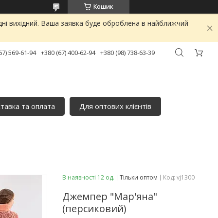
Кошик
дні вихідний. Ваша заявка буде оброблена в найближчий
67) 569-61-94
+380 (67) 400-62-94
+380 (98) 738-63-39
тавка та оплата
Для оптових клієнтів
В наявності 12 од.
Тільки оптом
Код:
vj1300
Джемпер "Мар'яна"
(персиковий)