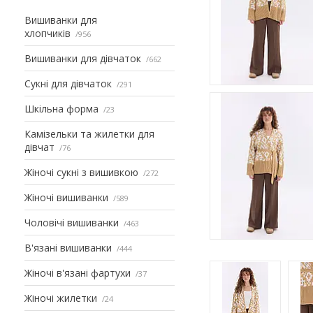
Вишиванки для
хлопчиків
956
Вишиванки для дівчаток
662
Сукні для дівчаток
291
Шкільна форма
23
Камізельки та жилетки для
дівчат
76
Жіночі сукні з вишивкою
272
Жіночі вишиванки
589
Чоловічі вишиванки
463
В'язані вишиванки
444
Жіночі в'язані фартухи
37
Жіночі жилетки
24