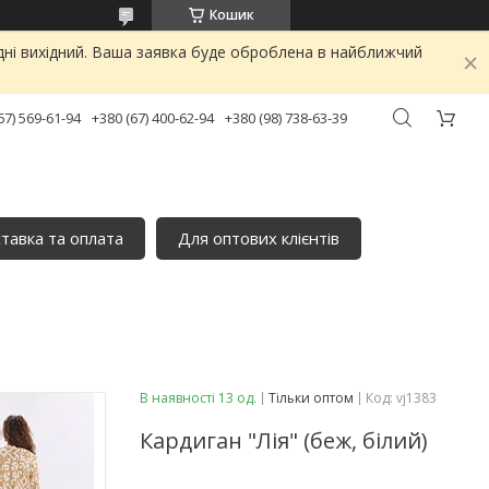
Кошик
дні вихідний. Ваша заявка буде оброблена в найближчий
67) 569-61-94
+380 (67) 400-62-94
+380 (98) 738-63-39
тавка та оплата
Для оптових клієнтів
В наявності 13 од.
Тільки оптом
Код:
vj1383
Кардиган "Лія" (беж, білий)