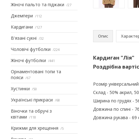
Жіночі пальто та піджаки
27
Джемпери
112
Кардигани
127
Опис
Характе
В'язані сукні
32
Чоловічі футболки
224
Кардиган "Лія"
Жіночі футболки
441
Роздрібна вартіс
Орнаментовані топи та
пояси
67
Розмір універсальний
Хустинки
50
Склад - 50% акрил, 5
Українські прикраси
68
Ширина по грудях - 5
Довжина по спині - 7
Віночки та обручі з
квітами
Довжина рукава - 69 
118
Крижми для хрещення
5