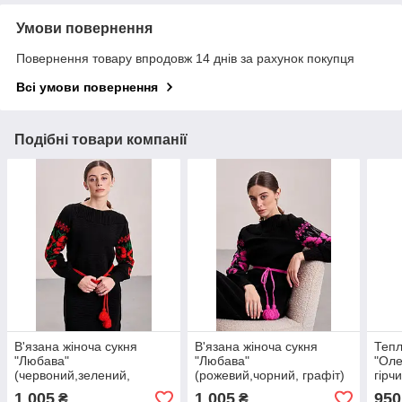
Умови повернення
Повернення товару впродовж 14 днів за рахунок покупця
Всі умови повернення
Подібні товари компанії
В'язана жіноча сукня
В'язана жіноча сукня
Тепл
"Любава"
"Любава"
"Оле
(червоний,зелений,
(рожевий,чорний, графіт)
гірч
чорний)
1 005
1 005
950
₴
₴