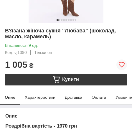
В'язана жіноча сукня "Любава" (шоколад,
масло, карамель)
В наявності 9 од.
Код: vj1390
Тільки опт
1 005
₴
Купити
Опис
Характеристики
Доставка
Оплата
Умови п
Опис
Роздрібна вартість - 1970 грн