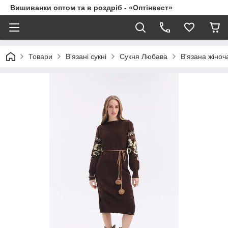
Вишиванки оптом та в роздріб - «Оптінвест»
Товари
В'язані сукні
Сукня Любава
В'язана жіноч