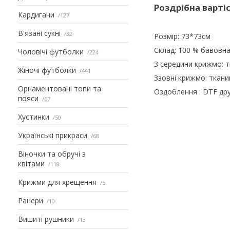
Роздрібна варті
Кардигани
127
В'язані сукні
32
Розмір: 73*73см
Склад: 100 % бавовн
Чоловічі футболки
224
З середини крижмо: 
Жіночі футболки
441
Ззовні крижмо: ткан
Орнаментовані топи та
Оздоблення : DTF др
пояси
67
Хустинки
50
Українські прикраси
68
Віночки та обручі з
квітами
118
Крижми для хрещення
5
Ранери
10
Вишиті рушники
13