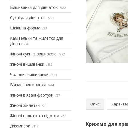
Вишиванки для дівчаток
662
Сукні для дівчаток
291
Шкільна форма
23
Камізельки та жилетки для
дівчат
76
Жіночі сукні з вишивкою
272
Жіночі вишиванки
589
Чоловічі вишиванки
463
В'язані вишиванки
444
Жіночі в'язані фартухи
37
Опис
Характе
Жіночі жилетки
24
Жіночі пальто та піджаки
27
Крижмо для хр
Джемпери
112