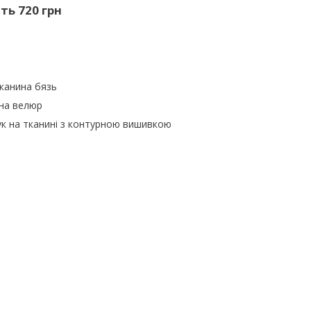
сть 720 грн
а
тканина бязь
ина велюр
ук на тканині з контурною вишивкою