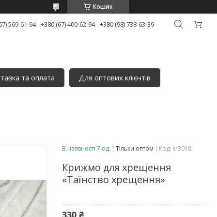
Кошик
67) 569-61-94
+380 (67) 400-62-94
+380 (98) 738-63-39
тавка та оплата
Для оптових клієнтів
В наявності 7 од.
Тільки оптом
Код:
kr3018
Крижмо для хрещення
«Таїнство хрещення»
330 ₴