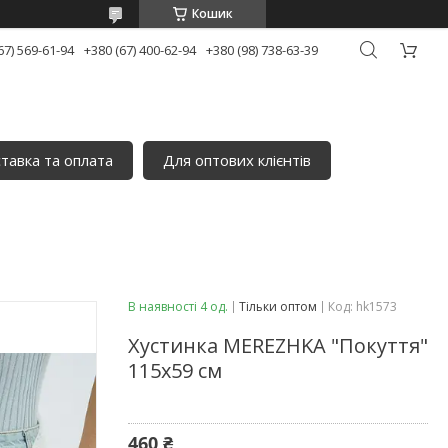
Кошик
67) 569-61-94
+380 (67) 400-62-94
+380 (98) 738-63-39
тавка та оплата
Для оптових клієнтів
В наявності 4 од.
Тільки оптом
Код:
hk1573
Хустинка MEREZHKA "Покуття"
115х59 см
460 ₴