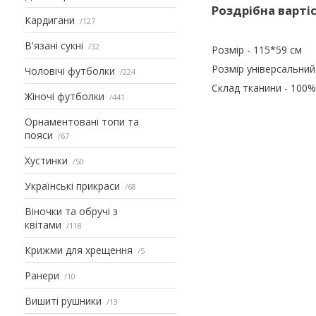
Роздрібна варті
Кардигани
127
В'язані сукні
32
Розмір - 115*59 см
Розмір універсальний
Чоловічі футболки
224
Склад тканини - 100
Жіночі футболки
441
Орнаментовані топи та
пояси
67
Хустинки
50
Українські прикраси
68
Віночки та обручі з
квітами
118
Крижми для хрещення
5
Ранери
10
Вишиті рушники
13