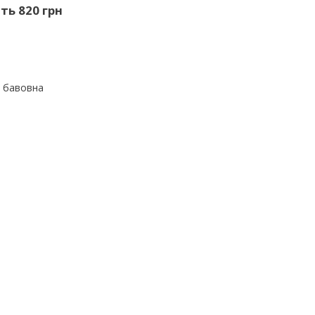
сть 820 грн
% бавовна