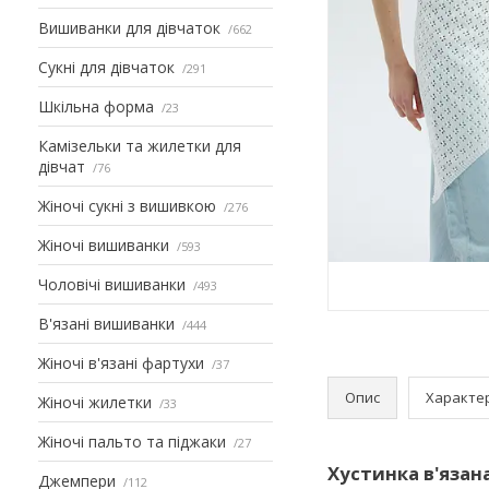
Вишиванки для дівчаток
662
Сукні для дівчаток
291
Шкільна форма
23
Камізельки та жилетки для
дівчат
76
Жіночі сукні з вишивкою
276
Жіночі вишиванки
593
Чоловічі вишиванки
493
В'язані вишиванки
444
Жіночі в'язані фартухи
37
Опис
Характе
Жіночі жилетки
33
Жіночі пальто та піджаки
27
Хустинка в'язан
Джемпери
112