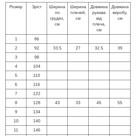
Розмір
Зріст
Ширина
Ширина
Довжина
Довжина
по
плечей,
рукава
виробу,
грудях,
см
від
см
см
плеча,
см
1
86
2
92
33.5
27
32.5
39
3
98
4
104
5
110
6
116
7
122
8
128
43
33
45
55
9
134
10
140
11
146