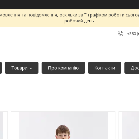
овлення та повідомлення, оскільки за її графіком роботи сього
робочий день.
+380 (
Товари
Про компанію
Контакти
Дос