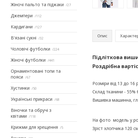
Жіночі пальто та піджаки
27
Джемпери
112
Кардигани
127
Опис
Характе
В'язані сукні
32
Чоловічі футболки
224
Підліткова виши
Жіночі футболки
441
Роздрібна вартіс
Орнаментовані топи та
пояси
67
Розміри від 13 до 16 
Хустинки
50
Склад тканини - 55%
Українські прикраси
68
Вишивка машинна, гл
Віночки та обручі з
квітами
118
На фото модель у ро
Крижми для хрещення
5
Зріст хлопчика 120 с