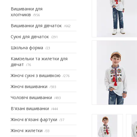
Вишиванки для
хлопчиків
956
Вишиванки для дівчаток
662
Сукні для дівчаток
291
Шкільна форма
23
Камізельки та жилетки для
дівчат
76
Жіночі сукні з вишивкою
276
Жіночі вишиванки
593
Чоловічі вишиванки
493
В'язані вишиванки
444
Жіночі в'язані фартухи
37
Жіночі жилетки
33