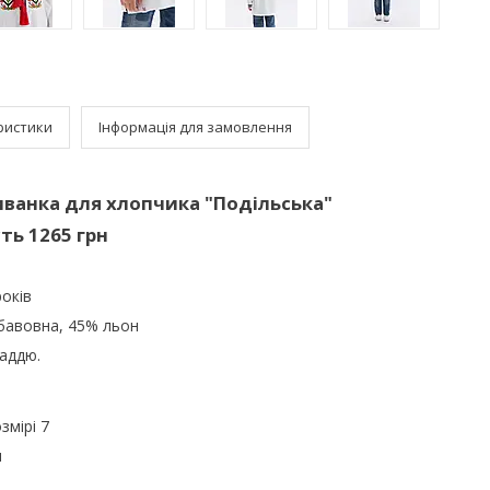
ристики
Інформація для замовлення
ванка для хлопчика "Подільська"
ть 1265 грн
років
 бавовна, 45% льон
аддю.
змірі 7
м