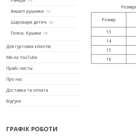
Ранери
10
Розмір
Вишиті рушники
13
Розмір
Шаровари дитячі
30
13
Пояси, Кушаки
30
14
Для гуртових клієнтів
15
Ми на YouTube
16
Прайс-листы
Про нас
Доставка та оплата
Відгуки
ГРАФІК РОБОТИ