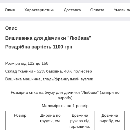
Опис
Характеристики
Доставка
Оплата
Умови п
Опис
Вишиванка для дівчинки "Любава"
Роздрібна вартість 1100 грн
Розміри від 122 до 158
Склад тканини - 52% бавовна, 48% поліестер
Вишивка машинна, гладь/французький вузлик
Розмірна сітка на блузу для дівчинки "Любава" (заміри по
виробу)
Маломірить на 1 розмір
Розмір
Ширина по
Довжина
Довжина
грудях, см
рукава від
виробу, см
горловини,