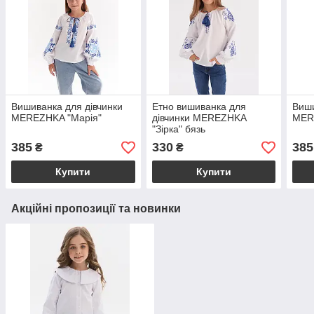
Вишиванка для дівчинки
Етно вишиванка для
Виши
MEREZHKA "Марія"
дівчинки MEREZHKA
MER
"Зірка" бязь
385
330
385
₴
₴
Купити
Купити
Акційні пропозиції та новинки