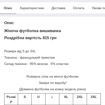
Опис
Характеристики
Доставка
Оплата
Умови п
Опис
Жіноча футболка вишиванка
Роздрібна вартість 815 грн
Розміри від S до 3XL
Тканина - французький трикотаж
Склад тканини - 95% віскоза , 5% еластан
Розмірна сітка на жіночі футболки
Заміри по виробу!
(Довжина футболки на кожну модель різна)
Розмі
S
M
L
XL
2XL
3XL
р