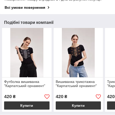
Всі умови повернення
Подібні товари компанії
Футболка вишиванка
Вишиванка трикотажна
Трик
"Карпатський орнамент"
"Карпатський орнамент"
"Кар
420
420
420
₴
₴
Купити
Купити