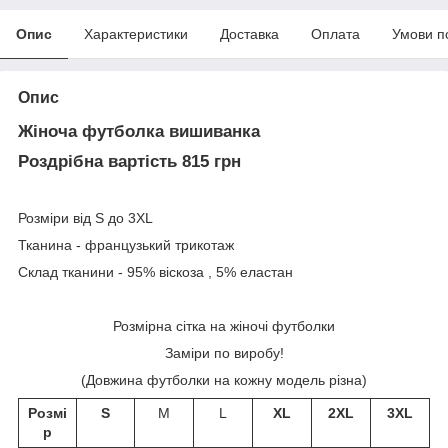
Опис
Характеристики
Доставка
Оплата
Умови п
Опис
Жіноча футболка вишиванка
Роздрібна вартість 815 грн
Розміри від S до 3XL
Тканина - французький трикотаж
Склад тканини - 95% віскоза , 5% еластан
Розмірна сітка на жіночі футболки
Заміри по виробу!
(Довжина футболки на кожну модель різна)
Розмі
S
M
L
XL
2XL
3XL
р