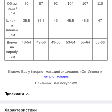
Об'єм
80
87
92
104
107
110
грудей
, см
Ширин
35,5
38,8
43
45,5
45,5
47
а
плечей
, см
Довжи
48-54
49-56
49-60
53-64
55-64
53-66
на
виробу
, см
Вітаємо Вас у інтернет магазині вишиванок «ОптИнвест » -
каталог товарів
Приємних Вам покупок!!!!
Приховати
Характеристики