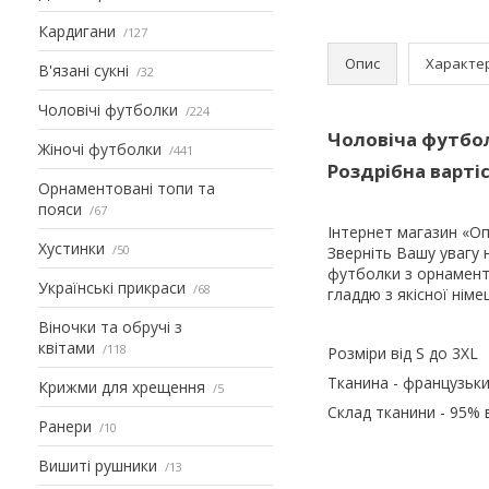
Кардигани
127
Опис
Характе
В'язані сукні
32
Чоловічі футболки
224
Чоловіча футбо
Жіночі футболки
441
Роздрібна вартіс
Орнаментовані топи та
пояси
67
Інтернет магазин «Оп
Хустинки
50
Зверніть Вашу увагу 
футболки з орнамент
Українські прикраси
68
гладдю з якісної німе
Віночки та обручі з
квітами
118
Розміри від S до 3XL
Тканина - французьк
Крижми для хрещення
5
Склад тканини - 95% 
Ранери
10
Вишиті рушники
13