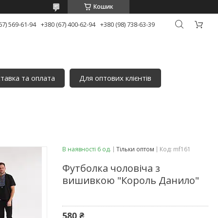
Кошик
67) 569-61-94
+380 (67) 400-62-94
+380 (98) 738-63-39
тавка та оплата
Для оптових клієнтів
В наявності 6 од.
Тільки оптом
Код:
mf161
Футболка чоловіча з
вишивкою "Король Данило"
580 ₴