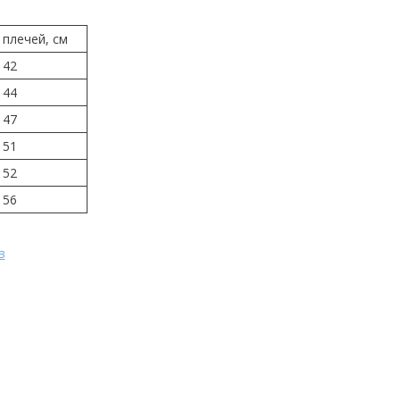
плечей, см
42
44
47
51
52
56
в