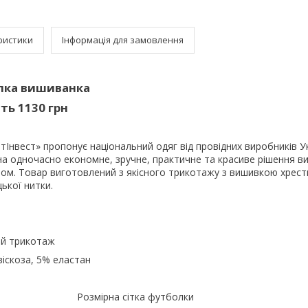
ристики
Інформація для замовлення
лка вишиванка
ть 1130 грн
тІнвест» пропонує національний одяг від провідних виробників Ук
на одночасно економне, зручне, практичне та красиве рішення в
ом. Товар виготовлений з якісного трикотажу з вишивкою хрес
цької нитки.
ий трикотаж
віскоза, 5% еластан
Розмірна сітка футболки