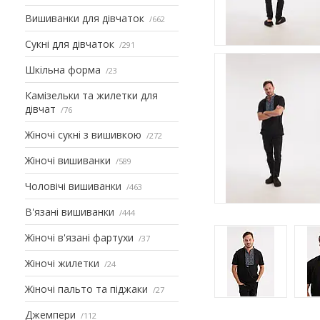
Вишиванки для дівчаток
662
Сукні для дівчаток
291
Шкільна форма
23
Камізельки та жилетки для
дівчат
76
Жіночі сукні з вишивкою
272
Жіночі вишиванки
589
Чоловічі вишиванки
463
В'язані вишиванки
444
Жіночі в'язані фартухи
37
Жіночі жилетки
24
Жіночі пальто та піджаки
27
Джемпери
112