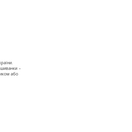
раїни.
ишиванки –
тиком або