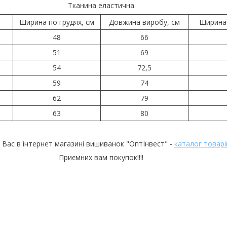
Тканина еластична
Ширина по грудях, см
Довжина виробу, см
Ширина 
48
66
51
69
54
72,5
59
74
62
79
63
80
 Вас в інтернет магазині вишиванок "ОптІнвест" -
каталог товарі
Приємних вам покупок!!!!