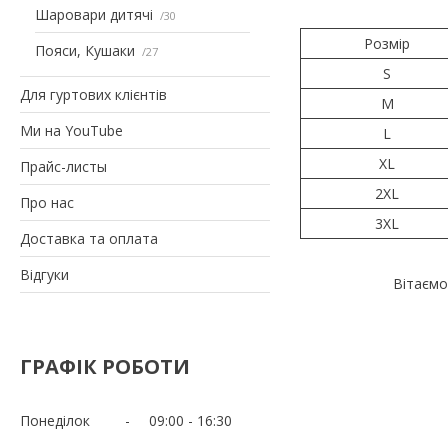
Шаровари дитячі
30
Розмір
Пояси, Кушаки
27
S
Для гуртових клієнтів
M
Ми на YouTube
L
XL
Прайс-листы
2XL
Про нас
3XL
Доставка та оплата
Відгуки
Вітаємо
ГРАФІК РОБОТИ
Понеділок
09:00
16:30