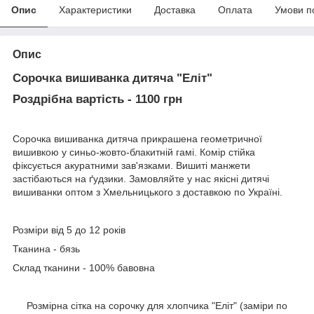
Опис
Характеристики
Доставка
Оплата
Умови п
Опис
Сорочка вишиванка дитяча "Еліт"
Роздрібна вартість - 1100 грн
Сорочка вишиванка дитяча прикрашена геометричної
вишивкою у синьо-жовто-блакитній гамі. Комір стійка
фіксується акуратними зав'язками. Вишиті манжети
застібаються на ґудзики. Замовляйте у нас якісні дитячі
вишиванки оптом з Хмельницького з доставкою по Україні.
Розміри від 5 до 12 років
Тканина - бязь
Склад тканини - 100% бавовна
Розмірна сітка на сорочку для хлопчика "Еліт" (заміри по