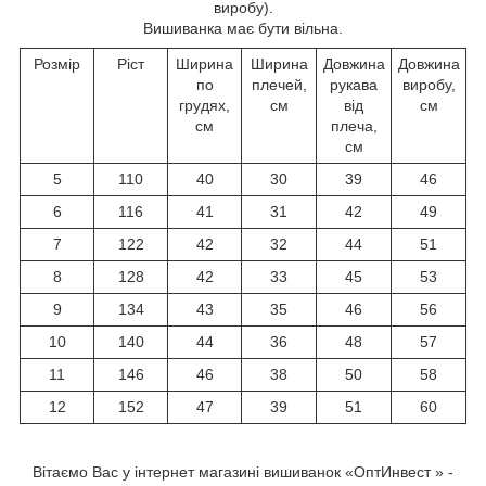
виробу).
Вишиванка має бути вільна.
Розмір
Ріст
Ширина
Ширина
Довжина
Довжина
по
плечей,
рукава
виробу,
грудях,
см
від
см
см
плеча,
см
5
110
40
30
39
46
6
116
41
31
42
49
7
122
42
32
44
51
8
128
42
33
45
53
9
134
43
35
46
56
10
140
44
36
48
57
11
146
46
38
50
58
12
152
47
39
51
60
Вітаємо Вас у інтернет магазині вишиванок «ОптИнвест » -