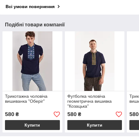
Всі умови повернення
Подібні товари компанії
Трикотажна чоловіча
Футболка чоловіча
Трик
вишиванка "Оберіг"
геометрична вишивка
виши
"Козацька"
580
580
580
₴
₴
Купити
Купити