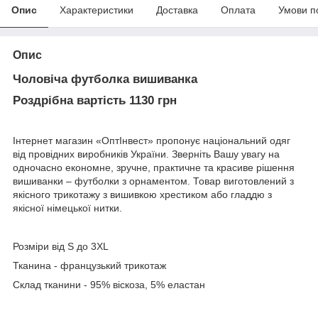
Опис
Характеристики
Доставка
Оплата
Умови п
Опис
Чоловіча футболка вишиванка
Роздрібна вартість 1130 грн
Інтернет магазин «ОптІнвест» пропонує національний одяг
від провідних виробників України. Зверніть Вашу увагу на
одночасно економне, зручне, практичне та красиве рішення
вишиванки – футболки з орнаментом. Товар виготовлений з
якісного трикотажу з вишивкою хрестиком або гладдю з
якісної німецької нитки.
Розміри від S до 3XL
Тканина - французький трикотаж
Склад тканини - 95% віскоза, 5% еластан