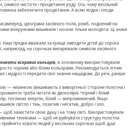
и, символ чистоти і процвітання роду. Ось чому весільний
овинна забезпечити процвітання. А всякі ягідки і плоди
насамперед, ідеограма засіяного поля, ромб, поділений на
акими візерунками вишивали і носили тільки молодята. Ці знаки
і. Наші предки вважали за краще заводити дітей до сорока
ті, наприклад, на сорочках випарювали символи засіяного
уникати яскравих кольорів
, в основному використовували
 просто чорним або білим кольорами. Рекомендується літнім
сил і мудрості передати свої знання нащадкам. До речі, раніше
хнікою — низинкою (вишивають з виворітньої сторони полотна і
рнаменти треба читати як двоколірні. Чорний і білий
лір, поглинає енергію, білий — випромінюючий. Якщо
ивок світло і тінь, позитив і негатив, добро і зло.
— щоб захистити свою душу і на тому світі. Використовували
еживними техніками — щоб не руйнувати структуру полотна
уло прийнято ховати людей у весільних сорочках (щоб душі