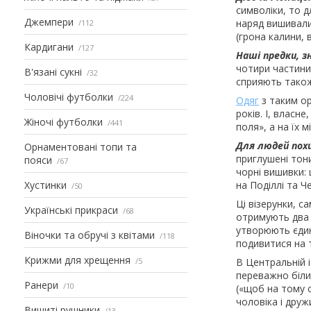
символіки, то д
Джемпери
наряд вишивали 
112
(грона калини, 
Кардигани
127
Наші предки, з
чотири частини 
В'язані сукні
32
сприяють також
Чоловічі футболки
224
Одяг
з таким ор
років. І, власн
Жіночі футболки
441
поля», а на їх м
Для людей похи
Орнаментовані топи та
приглушені тон
пояси
67
чорні вишивки: 
Хустинки
на Поділлі та Ч
50
Ці візерунки, с
Українські прикраси
68
отримують два 
утворюють єдин
Віночки та обручі з квітами
118
подивитися на т
Крижми для хрещення
5
В Центральній 
переважно біли
Ранери
10
(«щоб на тому с
чоловіка і дружи
Вишиті рушники
13