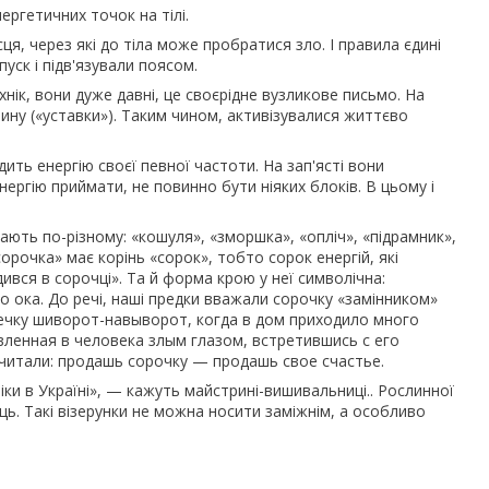
ргетичних точок на тілі.
я, через які до тіла може пробратися зло. І правила єдині
пуск і підв'язували поясом.
нік, вони дуже давні, це своєрідне вузликове письмо. На
ину («уставки»). Таким чином, активізувалися життєво
ить енергію своєї певної частоти. На зап'ясті вони
ергію приймати, не повинно бути ніяких блоків. В цьому і
ють по-різному: «кошуля», «зморшка», «опліч», «підрамник»,
орочка» має корінь «сорок», тобто сорок енергій, які
вся в сорочці». Та й форма крою у неї символічна:
о ока. До речі, наші предки вважали сорочку «замінником»
шечку шиворот-навыворот, когда в дом приходило много
авленная в человека злым глазом, встретившись с его
считали: продашь сорочку — продашь свое счастье.
іки в Україні», — кажуть майстрині-вишивальниці.. Рослинної
ець. Такі візерунки не можна носити заміжнім, а особливо