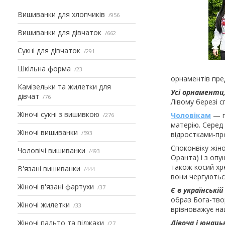
Вишиванки для хлопчиків
956
Вишиванки для дівчаток
662
Сукні для дівчаток
291
Шкільна форма
23
орнаментів пред
Камізельки та жилетки для
Усі орнаменти,
дівчат
76
Лівому березі с
Жіночі сукні з вишивкою
Чоловікам
— г
276
матерію. Серед 
Жіночі вишиванки
593
відростками-пр
Споконвіку жіно
Чоловічі вишиванки
493
Оранта) і з оп
також косий хре
В'язані вишиванки
444
вони чергуються
Жіночі в'язані фартухи
37
Є в українській
образ Бога-твор
Жіночі жилетки
33
врівноважує на
Жіночі пальто та піджаки
Дівоча і юнац
27