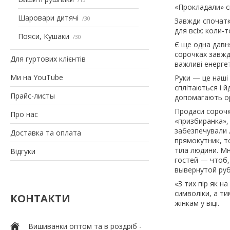
«Прокладали» с
Шаровари дитячі
30
Завжди спочатку
для всіх: коли-
Пояси, Кушаки
30
Є ще одна давня
сорочках завжд
Для гуртових клієнтів
важливі енергет
Ми на YouTube
Руки — це наші 
сплітаються і й
Прайс-листы
допомагають о
Продаси сорочк
Про нас
«призбиранка», 
забезпечували 
Доставка та оплата
прямокутник, т
тіла людини. М
Відгуки
гостей — чтоб,
вывернутой руб
«З тих пір як н
символіки, а ти
КОНТАКТИ
жінкам у віці.
Вишиванки оптом та в роздріб -