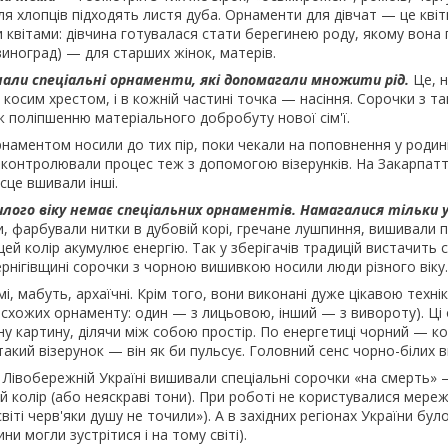
ля хлопців підходять листя дуба. Орнаменти для дівчат — це квіт
квітами: дівчина готувалася стати берегинею роду, якому вона п
виноград) — для старших жінок, матерів.
нали спеціальні орнаменти, які допомагали множити рід.
Це, 
косим хрестом, і в кожній частині точка — насіння. Сорочки з т
 поліпшенню матеріального добробуту нової сім'ї.
наментом носили до тих пір, поки чекали на поповнення у родин
е, контролювали процес теж з допомогою візерунків. На Закарпат
ісце вшивали інші.
лого віку немає спеціальних орнаментів. Намагалися тільки 
и, фарбували нитки в дубовій корі, гречане лушпиння, вишивали
цей колір акумулює енергію. Так у зберігачів традицій вистачить 
ернігівщині сорочки з чорною вишивкою носили люди різного віку.
амі, мабуть, архаїчні. Крім того, вони виконані дуже цікавою те
схожих орнаменту: один — з лицьовою, інший — з вивороту). Ці о
у картину, ділячи між собою простір. По енергетиці чорний — ко
акий візерунок — він як би пульсує. Головний сенс чорно-білих виш
і Лівобережній Україні вишивали спеціальні сорочки «на смерть» 
й колір (або неяскраві тони). При роботі не користувалися мер
віті черв'яки душу не точили»). А в західних регіонах України б
ни могли зустрітися і на тому світі).