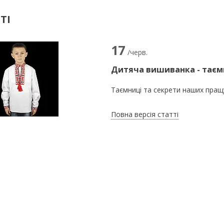
ТІ
17
/черв.
Дитяча вишиванка - таєм
Таємниці та секрети наших пращу
Повна версія статті