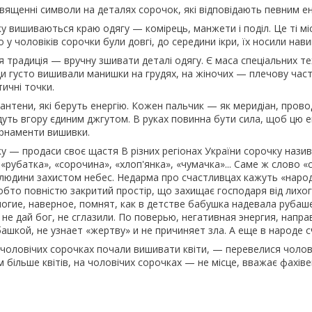
вященні символи на деталях сорочок, які відповідають певним ене
 вишиваються краю одягу — комірець, манжети і поділ. Це ті місц
то у чоловіків сорочки були довгі, до середини ікри, їх носили нави
 традиція — вручну зшивати деталі одягу. Є маса спеціальних тех
и густо вишивали манишки на грудях, на жіночих — плечову част
ичні точки.
антени, які беруть енергію. Кожен пальчик — як меридіан, провод
дуть вгору єдиним джгутом. В руках повинна бути сила, щоб цю ен
рнаменти вишивки.
у — продаси своє щастя В різних регіонах України сорочку назива
«рубатка», «сорочина», «хлоп'янка», «чумачка»... Саме ж слово «с
людини захистом небес. Недарма про счастливцах кажуть «народи
обто повністю закритий простір, що захищає господаря від лихог
ногие, наверное, помнят, как в детстве бабушка надевала руба
 не дай бог, не сглазили. По поверью, негативная энергия, напр
ашкой, не узнает «жертву» и не причиняет зла. А еще в народе 
а чоловічих сорочках почали вишивати квіти, — перевелися чолов
м більше квітів, на чоловічих сорочках — не місце, вважає фахів