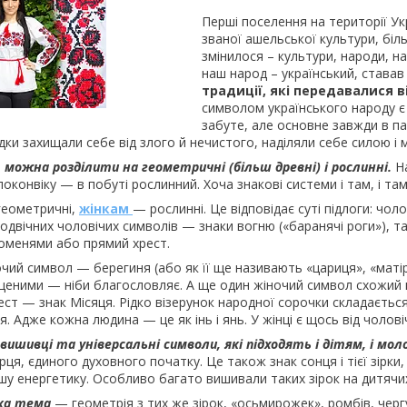
Перші поселення на території Ук
званої ашельської культури, біль
змінилося – культури, народи, на
наш народ – український, ставав 
традиції, які передавалися в
символом українського народу є 
забуте, але основне завжди в па
ки захищали себе від злого й нечистого, наділяли себе силою і м
 можна розділити на геометричні (більш древні) і рослинні.
Н
поконвіку — в побуті рослинний. Хоча знакові системи і там, і там
еометричні,
жінкам
— рослинні. Це відповідає суті підлоги: чол
одвічних чоловічих символів — знаки вогню («баранячі роги»), т
оменями або прямий хрест.
чий символ — берегиня (або як її ще називають «цариця», «матір
ущеними — ніби благословляє. А ще один жіночий символ схожий 
ст — знак Місяця. Рідко візерунок народної сорочки складається
. Адже кожна людина — це як інь і янь. У жінці є щось від чолові
 вишивці та універсальні символи, які підходять і дітям, і моло
ця, єдиного духовного початку. Це також знак сонця і тієї зірки,
шу енергетику. Особливо багато вишивали таких зірок на дитячи
ька тема
— геометрія з тих же зірок, «осьмирожек», ромбів, черг