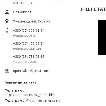
«Оптінвест»
ІНШІ СТАТ
ОптИнвест
Хмельницький, Україна
+380 (67) 569-61-94
менеджер Яна
+380 (67) 400-62-94
менеджер Максим
+380 (98) 738-63-39
Viber / Telegram
optin.zakaz@gmail.com
Інші види зв'язку
Телеграм
https://t.me/optInvest_merezhka
Телеграм
@optInvest_merezhka