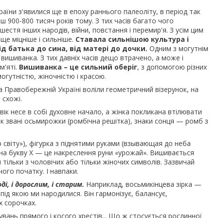
раїни з'явилися ще в епоху раннього палеоліту, в період так
ш 900-800 тисяч років тому. З тих часів багато чого
шестя інших народів, війни, повстання і перемир'я. З усім цим
ще міцніше і сильніше.
Ставала сильнішою культура і
ід батька до сина, від матері до дочки.
Одним з могутнім
вишиванка. З тих давніх часів дещо втрачено, а може і
м'яті.
Вишиванка – це сильний оберіг
, з допомогою різних
огутністю, жіночністю і красою.
а Правобережній Україні воліли геометричний візерунок, на
 схожі.
овік несе в собі духовне начало, а жінка покликана втілювати
ак звані осьмирожки (ромбічна решітка), знаки сонця — ромб з
 світу»), фігурка з піднятими руками (взывающая до неба
на букву Х — це накреслення руни «урожай». Вишивається
 тільки з чоловічих або тільки жіночих символів. Зазвичай
чого початку. І навпаки.
ді, і дорослим, і старим.
Наприклад, восьмикінцева зірка —
 під якою ми народилися. Він гармонізує, балансує,
х сорочках.
увань прямого і косого хрестів... Що ж стосується рослинної