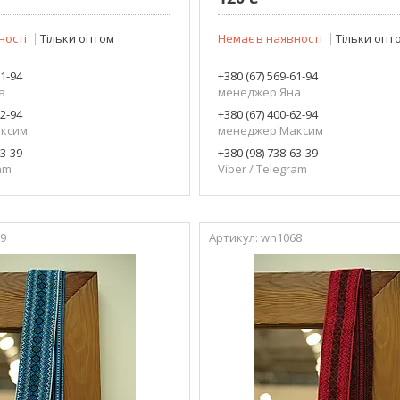
ності
Тільки оптом
Немає в наявності
Тільки опт
61-94
+380 (67) 569-61-94
а
менеджер Яна
62-94
+380 (67) 400-62-94
ксим
менеджер Максим
63-39
+380 (98) 738-63-39
ram
Viber / Telegram
9
wn1068