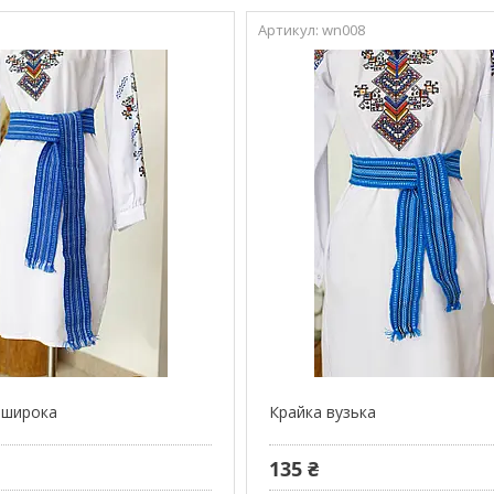
6
wn008
 широка
Крайка вузька
135 ₴