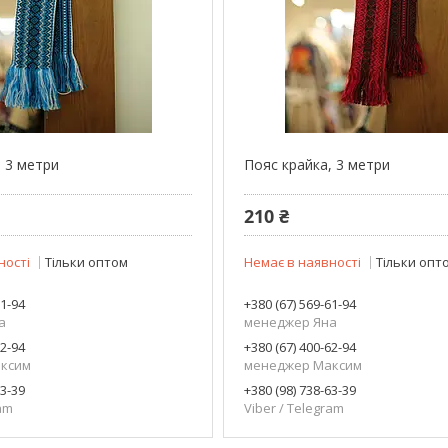
, 3 метри
Пояс крайка, 3 метри
210 ₴
ності
Тільки оптом
Немає в наявності
Тільки опт
61-94
+380 (67) 569-61-94
а
менеджер Яна
62-94
+380 (67) 400-62-94
ксим
менеджер Максим
63-39
+380 (98) 738-63-39
ram
Viber / Telegram