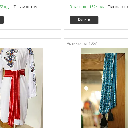
72 од.
Тільки оптом
В наявності 524 од.
Тільки оп
Купити
5
wn1067