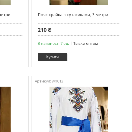
метри
Пояс крайка з кутасиками, 3 метри
210 ₴
м
В наявності 7 од.
Тільки оптом
Купити
wn013