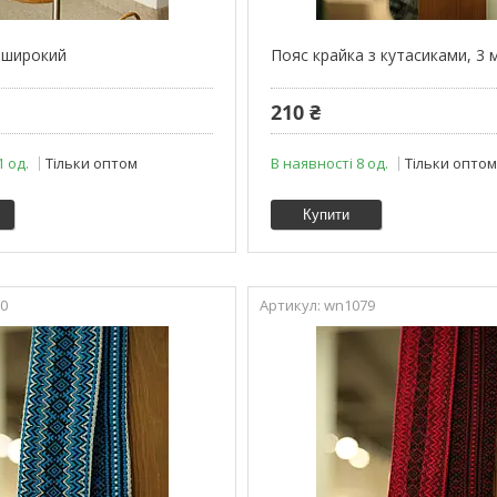
 широкий
Пояс крайка з кутасиками, 3 
210 ₴
1 од.
Тільки оптом
В наявності 8 од.
Тільки опто
Купити
0
wn1079