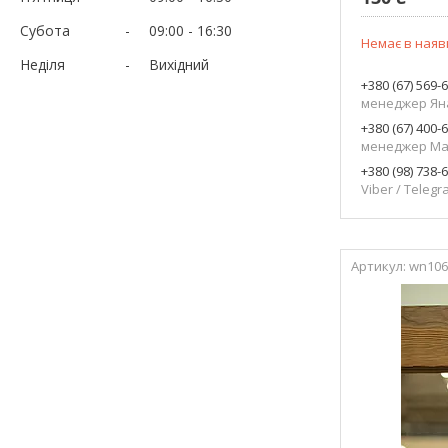
Субота
09:00
16:30
Немає в наяв
Неділя
Вихідний
+380 (67) 569-
менеджер Ян
+380 (67) 400-
менеджер Ма
+380 (98) 738-
Viber / Teleg
wn106