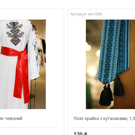
2
wn1090
яс чевоний
Пояс крайка з кутасиками, 1,
120 ₴