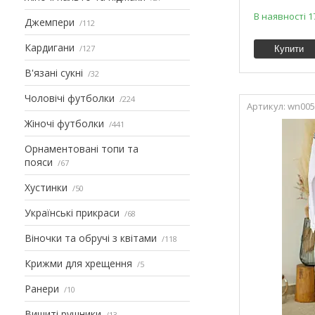
В наявності 1
Джемпери
112
Кардигани
127
Купити
В'язані сукні
32
Чоловічі футболки
224
wn00
Жіночі футболки
441
Орнаментовані топи та
пояси
67
Хустинки
50
Українські прикраси
68
Віночки та обручі з квітами
118
Крижми для хрещення
5
Ранери
10
Вишиті рушники
13