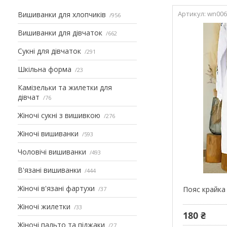
wn00
Вишиванки для хлопчиків
956
Вишиванки для дівчаток
662
Сукні для дівчаток
291
Шкільна форма
23
Камізельки та жилетки для
дівчат
76
Жіночі сукні з вишивкою
276
Жіночі вишиванки
593
Чоловічі вишиванки
493
В'язані вишиванки
444
Жіночі в'язані фартухи
Пояс крайка
37
Жіночі жилетки
33
180 ₴
Жіночі пальто та піджаки
27