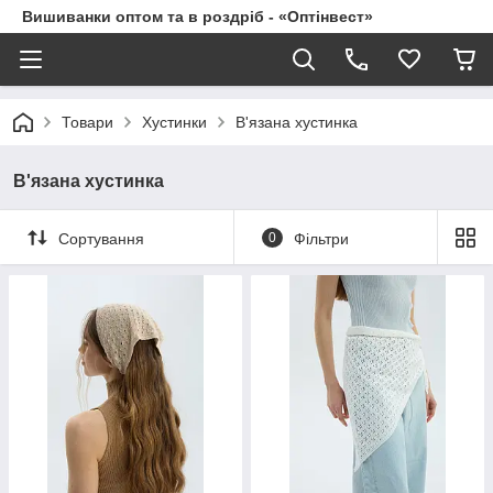
Вишиванки оптом та в роздріб - «Оптінвест»
Товари
Хустинки
В'язана хустинка
В'язана хустинка
Сортування
0
Фільтри