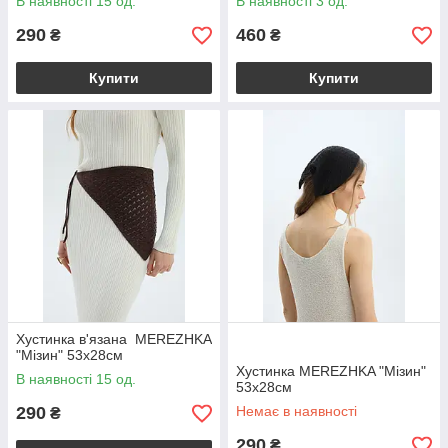
В наявності 15 од.
В наявності 3 од.
290
460
₴
₴
Купити
Купити
Хустинка в'язана MEREZHKA
"Мізин" 53х28см
Хустинка MEREZHKA "Мізин"
В наявності 15 од.
53х28см
290
Немає в наявності
₴
290
₴